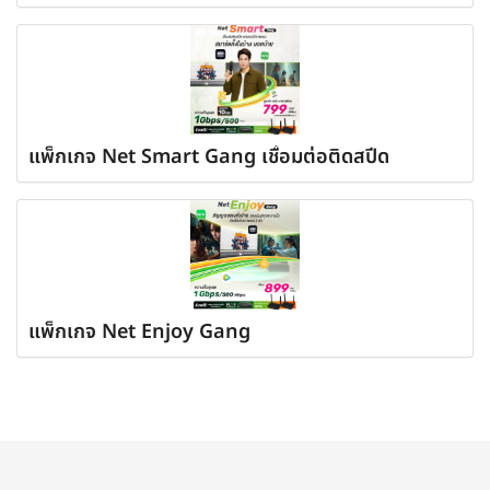
แพ็กเกจ Net Smart Gang เชื่อมต่อติดสปีด
แพ็กเกจ Net Enjoy Gang