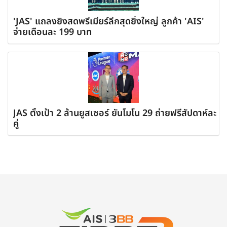
'JAS' แถลงยิงสดพรีเมียร์ลีกสุดยิ่งใหญ่ ลูกค้า 'AIS'
จ่ายเดือนละ 199 บาท
JAS ตั้งเป้า 2 ล้านยูสเซอร์ ยันโมโน 29 ถ่ายฟรีสัปดาห์ละ
คู่