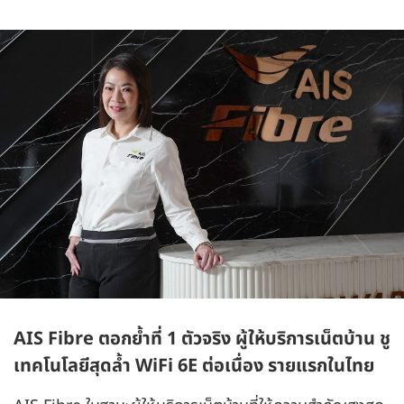
AIS Fibre ตอกย้ำที่ 1 ตัวจริง ผู้ให้บริการเน็ตบ้าน ชู
เทคโนโลยีสุดล้ำ WiFi 6E ต่อเนื่อง รายแรกในไทย