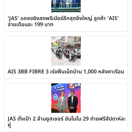
'JAS' แถลงยิงสดพรีเมียร์ลีกสุดยิ่งใหญ่ ลูกค้า 'AIS'
จ่ายเดือนละ 199 บาท
AIS 3BB FIBRE 3 เร่งฟื้นเน็ตบ้าน 1,000 หลังคาเรือน
JAS ตั้งเป้า 2 ล้านยูสเซอร์ ยันโมโน 29 ถ่ายฟรีสัปดาห์ละ
คู่