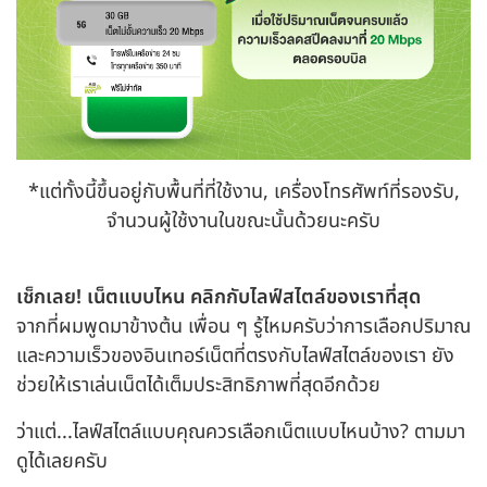
*แต่ทั้งนี้ขึ้นอยู่กับพื้นที่ที่ใช้งาน, เครื่องโทรศัพท์ที่รองรับ,
จํานวนผู้ใช้งานในขณะนั้นด้วยนะครับ
เช็กเลย! เน็ตแบบไหน คลิกกับไลฟ์สไตล์ของเราที่สุด
จากที่ผมพูดมาข้างต้น เพื่อน ๆ รู้ไหมครับว่าการเลือกปริมาณ
และความเร็วของอินเทอร์เน็ตที่ตรงกับไลฟ์สไตล์ของเรา ยัง
ช่วยให้เราเล่นเน็ตได้เต็มประสิทธิภาพที่สุดอีกด้วย
ว่าแต่...ไลฟ์สไตล์แบบคุณควรเลือกเน็ตแบบไหนบ้าง? ตามมา
ดูได้เลยครับ