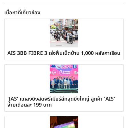
เนื้อหาที่เกี่ยวข้อง
AIS 3BB FIBRE 3 เร่งฟื้นเน็ตบ้าน 1,000 หลังคาเรือน
'JAS' แถลงยิงสดพรีเมียร์ลีกสุดยิ่งใหญ่ ลูกค้า 'AIS'
จ่ายเดือนละ 199 บาท