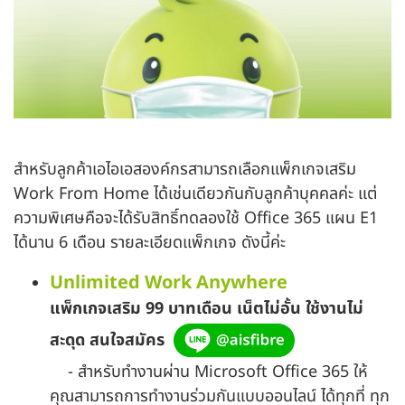
สำหรับลูกค้าเอไอเอสองค์กรสามารถเลือกแพ็กเกจเสริม
Work From Home ได้เช่นเดียวกันกับลูกค้าบุคคลค่ะ แต่
ความพิเศษคือจะได้รับสิทธิ์ทดลองใช้ Office 365 แผน E1
ได้นาน 6 เดือน รายละเอียดแพ็กเกจ ดังนี้ค่ะ
Unlimited Work Anywhere
แพ็กเกจเสริม 99 บาทเดือน เน็ตไม่อั้น ใช้งานไม่
สะดุด สนใจสมัคร
- สำหรับทำงานผ่าน Microsoft Office 365 ให้
คุณสามารถการทำงานร่วมกันแบบออนไลน์ ได้ทุกที่ ทุก